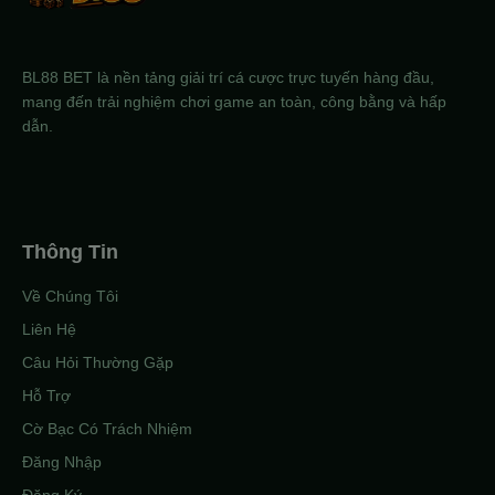
BL88 BET là nền tảng giải trí cá cược trực tuyến hàng đầu,
mang đến trải nghiệm chơi game an toàn, công bằng và hấp
dẫn.
Thông Tin
Về Chúng Tôi
Liên Hệ
Câu Hỏi Thường Gặp
Hỗ Trợ
Cờ Bạc Có Trách Nhiệm
Đăng Nhập