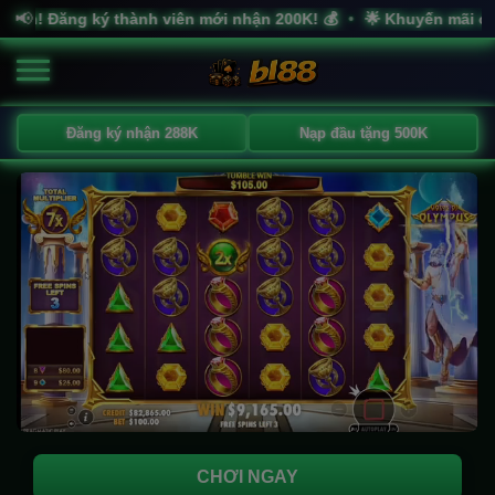
ng ký thành viên mới nhận 200K! 💰
ng ký thành viên mới nhận 200K! 💰
🌟 Khuyến mãi cực hot! Nh
🌟 Khuyến mãi cực hot! Nh
📢
📢
•
•
Đăng ký nhận 288K
Nạp đầu tặng 500K
CHƠI NGAY