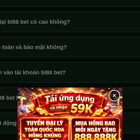
tại bl88 bet có cao không?
n toàn và bảo mật không?
n vào tài khoản bl88 bet?
×
l88 bet là bao lâu?
di động (App) không?