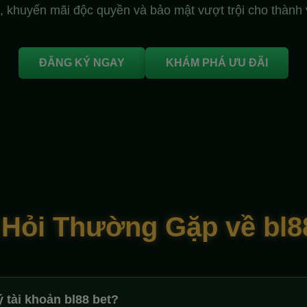
, khuyến mãi độc quyền và bảo mật vượt trội cho thành 
ĐĂNG KÝ NGAY
KHÁM PHÁ ƯU ĐÃI
Hỏi Thường Gặp về bl8
 tài khoản bl88 bet?