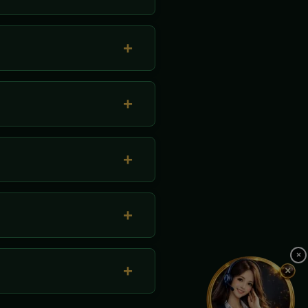
+
+
+
+
×
+