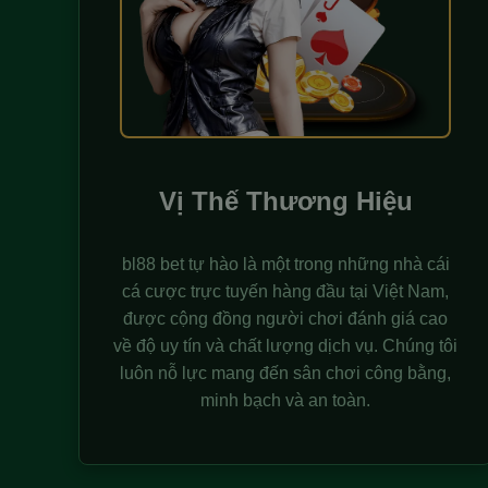
Vị Thế Thương Hiệu
bl88 bet tự hào là một trong những nhà cái
cá cược trực tuyến hàng đầu tại Việt Nam,
được cộng đồng người chơi đánh giá cao
về độ uy tín và chất lượng dịch vụ. Chúng tôi
luôn nỗ lực mang đến sân chơi công bằng,
minh bạch và an toàn.