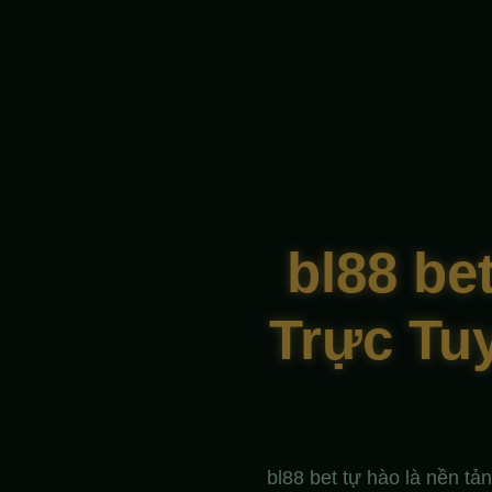
bl88 be
Trực Tu
bl88 bet tự hào là nền tản