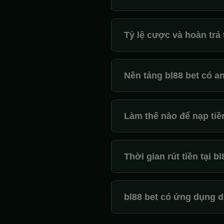
Tỷ lệ cược và hoàn trả 
Nền tảng bl88 bet có a
Làm thế nào để nạp tiề
Thời gian rút tiền tại b
bl88 bet có ứng dụng 