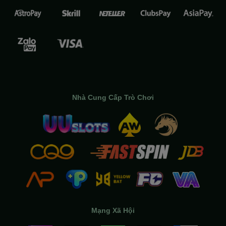
Nhà Cung Cấp Trò Chơi
Mạng Xã Hội