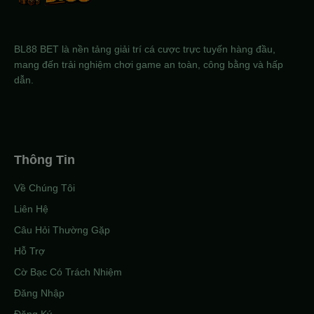
BL88 BET là nền tảng giải trí cá cược trực tuyến hàng đầu,
mang đến trải nghiệm chơi game an toàn, công bằng và hấp
dẫn.
Thông Tin
Về Chúng Tôi
Liên Hệ
Câu Hỏi Thường Gặp
Hỗ Trợ
Cờ Bạc Có Trách Nhiệm
Đăng Nhập