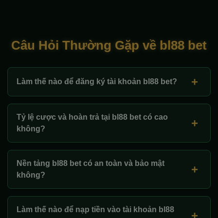
Câu Hỏi Thường Gặp về bl88 bet
+
Làm thế nào để đăng ký tài khoản bl88 bet?
Tỷ lệ cược và hoàn trả tại bl88 bet có cao
+
không?
Nền tảng bl88 bet có an toàn và bảo mật
+
không?
Làm thế nào để nạp tiền vào tài khoản bl88
+