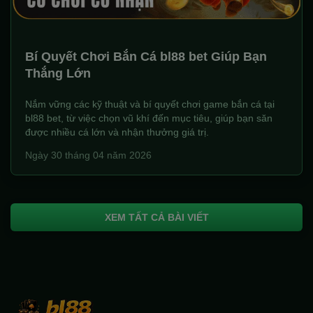
Bí Quyết Chơi Bắn Cá bl88 bet Giúp Bạn
Thắng Lớn
Nắm vững các kỹ thuật và bí quyết chơi game bắn cá tại
bl88 bet, từ việc chọn vũ khí đến mục tiêu, giúp bạn săn
được nhiều cá lớn và nhận thưởng giá trị.
Ngày 30 tháng 04 năm 2026
XEM TẤT CẢ BÀI VIẾT