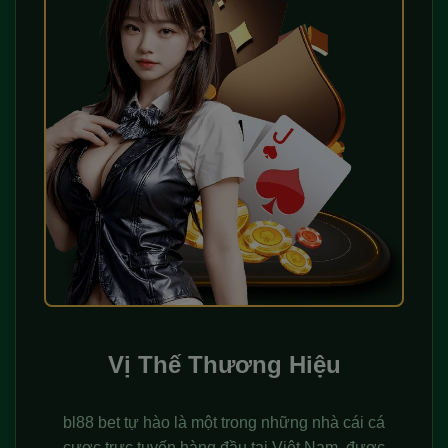
Vị Thế Thương Hiệu
bl88 bet tự hào là một trong những nhà cái cá
cược trực tuyến hàng đầu tại Việt Nam, được