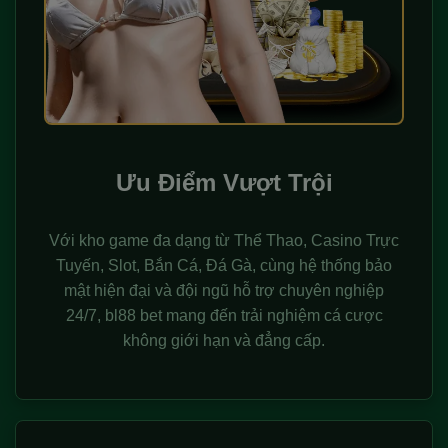
Ưu Điểm Vượt Trội
Với kho game đa dạng từ Thể Thao, Casino Trực
Tuyến, Slot, Bắn Cá, Đá Gà, cùng hệ thống bảo
mật hiện đại và đội ngũ hỗ trợ chuyên nghiệp
24/7, bl88 bet mang đến trải nghiệm cá cược
không giới hạn và đẳng cấp.