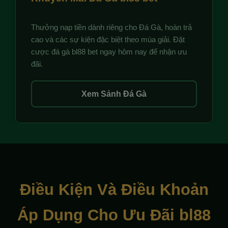
Thưởng nạp tiền dành riêng cho Đá Gà, hoàn trả
cao và các sự kiện đặc biệt theo mùa giải. Đặt
cược đá gà bl88 bet ngay hôm nay để nhận ưu
đãi.
Xem Sảnh Đá Gà
Điều Kiện Và Điều Khoản
Áp Dụng Cho Ưu Đãi bl88