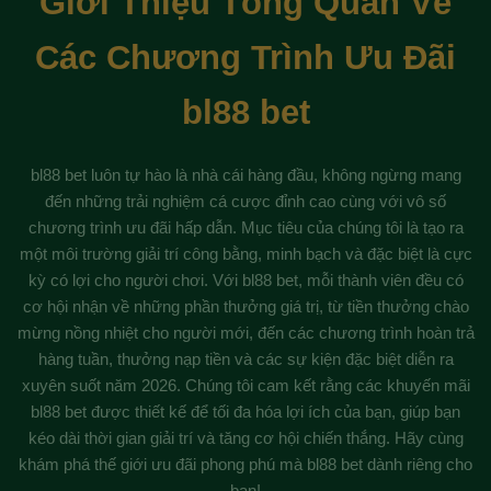
Giới Thiệu Tổng Quan Về
Các Chương Trình Ưu Đãi
bl88 bet
bl88 bet luôn tự hào là nhà cái hàng đầu, không ngừng mang
đến những trải nghiệm cá cược đỉnh cao cùng với vô số
chương trình ưu đãi hấp dẫn. Mục tiêu của chúng tôi là tạo ra
một môi trường giải trí công bằng, minh bạch và đặc biệt là cực
kỳ có lợi cho người chơi. Với bl88 bet, mỗi thành viên đều có
cơ hội nhận về những phần thưởng giá trị, từ tiền thưởng chào
mừng nồng nhiệt cho người mới, đến các chương trình hoàn trả
hàng tuần, thưởng nạp tiền và các sự kiện đặc biệt diễn ra
xuyên suốt năm 2026. Chúng tôi cam kết rằng các khuyến mãi
bl88 bet được thiết kế để tối đa hóa lợi ích của bạn, giúp bạn
kéo dài thời gian giải trí và tăng cơ hội chiến thắng. Hãy cùng
khám phá thế giới ưu đãi phong phú mà bl88 bet dành riêng cho
bạn!