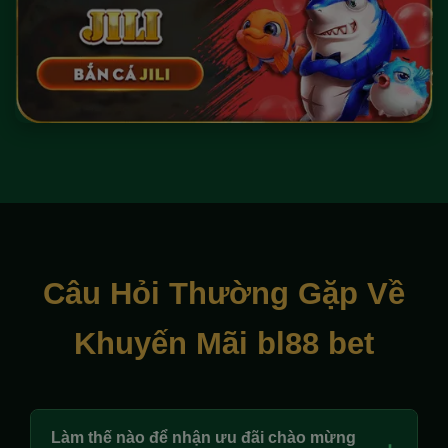
Câu Hỏi Thường Gặp Về
Khuyến Mãi bl88 bet
Làm thế nào để nhận ưu đãi chào mừng