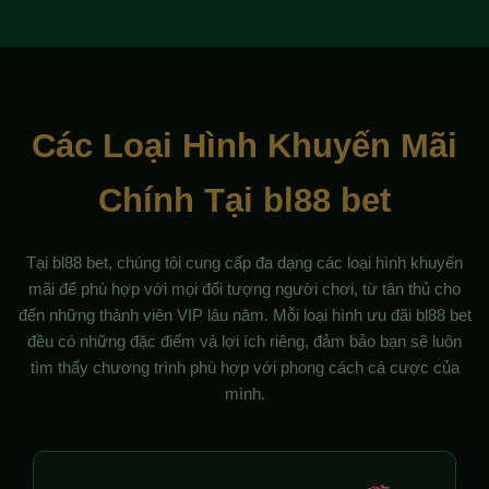
Các Loại Hình Khuyến Mãi
Chính Tại bl88 bet
Tại bl88 bet, chúng tôi cung cấp đa dạng các loại hình khuyến
mãi để phù hợp với mọi đối tượng người chơi, từ tân thủ cho
đến những thành viên VIP lâu năm. Mỗi loại hình ưu đãi bl88 bet
đều có những đặc điểm và lợi ích riêng, đảm bảo bạn sẽ luôn
tìm thấy chương trình phù hợp với phong cách cá cược của
mình.