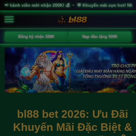
 mới nhận 200K! 💰
 mới nhận 200K! 💰
🌟 Khuyến mãi cực hot! Nhận ngay 350K khi
🌟 Khuyến mãi cực hot! Nhận ngay 350K khi
📢
📢
•
•
Đăng ký nhận 288K
Nạp đầu tặng 500K
bl88 bet 2026: Ưu Đãi
Khuyến Mãi Đặc Biệt &