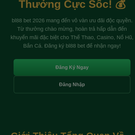
Thưởng Cực Sốc! 💰
bl88 bet 2026 mang đến vô vàn ưu đãi độc quyền.
Từ thưởng chào mừng, hoàn trả hấp dẫn đến
khuyến mãi đặc biệt cho Thể Thao, Casino, Nổ Hũ,
Bắn Cá. Đăng ký bl88 bet để nhận ngay!
Đăng Ký Ngay
Đăng Nhập