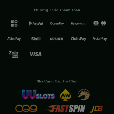
Phương Thức Thanh Toán
Nhà Cung Cấp Trò Chơi