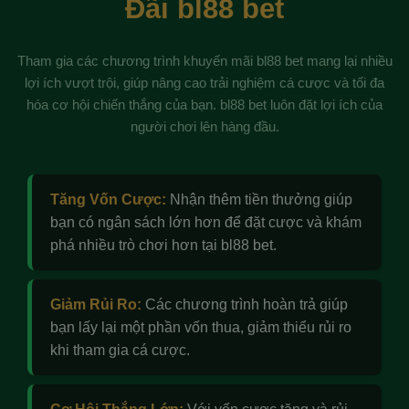
Đãi bl88 bet
Tham gia các chương trình khuyến mãi bl88 bet mang lại nhiều
lợi ích vượt trội, giúp nâng cao trải nghiệm cá cược và tối đa
hóa cơ hội chiến thắng của bạn. bl88 bet luôn đặt lợi ích của
người chơi lên hàng đầu.
Tăng Vốn Cược:
Nhận thêm tiền thưởng giúp
bạn có ngân sách lớn hơn để đặt cược và khám
phá nhiều trò chơi hơn tại bl88 bet.
Giảm Rủi Ro:
Các chương trình hoàn trả giúp
bạn lấy lại một phần vốn thua, giảm thiểu rủi ro
khi tham gia cá cược.