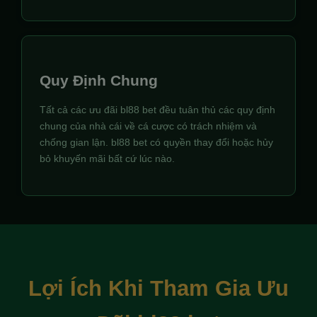
Quy Định Chung
Tất cả các ưu đãi bl88 bet đều tuân thủ các quy định
chung của nhà cái về cá cược có trách nhiệm và
chống gian lận. bl88 bet có quyền thay đổi hoặc hủy
bỏ khuyến mãi bất cứ lúc nào.
Lợi Ích Khi Tham Gia Ưu