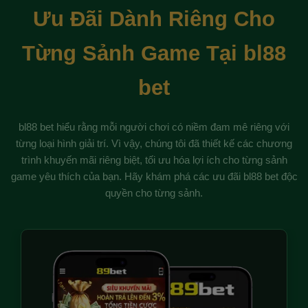
Ưu Đãi Dành Riêng Cho
Từng Sảnh Game Tại bl88
bet
bl88 bet hiểu rằng mỗi người chơi có niềm đam mê riêng với
từng loại hình giải trí. Vì vậy, chúng tôi đã thiết kế các chương
trình khuyến mãi riêng biệt, tối ưu hóa lợi ích cho từng sảnh
game yêu thích của bạn. Hãy khám phá các ưu đãi bl88 bet độc
quyền cho từng sảnh.